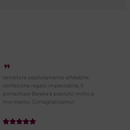
format_quote
format_quote
Venditore assolutamente affidabile,
Top sp
confezione regalo impeccabile, il
imball
portachiavi Baraka è piaciuto molto a
gentil
mio marito. Consigliatissimo!