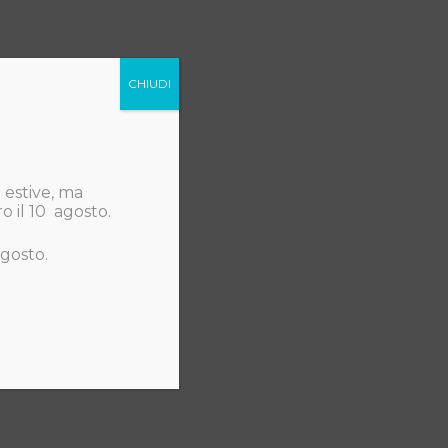
CHIUDI
 estive, ma
o il 10 agosto.
agosto.