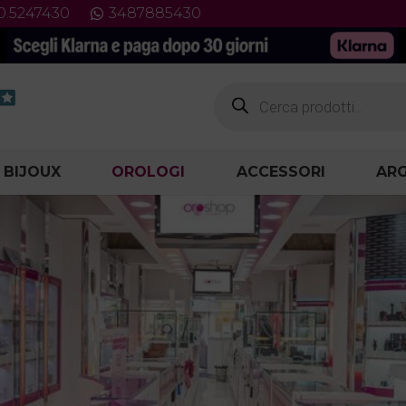
0.5247430
3487885430
Products
search
 BIJOUX
OROLOGI
ACCESSORI
ARG