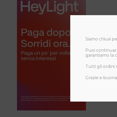
Siamo chiusi per
Puoi continuare
garantiamo la co
Tutti gli ordini
Grazie e buona