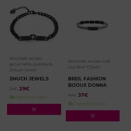
Bracciale acciaio
Bracciale acciaio edit
groumette pvd black
out Breil TJ3434
2Much Jewel
2MUCH JEWELS
BREIL FASHION
BIJOUX DONNA
Il
Il
29
€
34
€
Il
Il
prezzo
prezzo
37
€
49
€
Disponibile subito
prezzo
prezzo
originale
attuale
Disponibile subito
originale
attuale
era:
è:
era:
è:
34€.
29€.
49€.
37€.