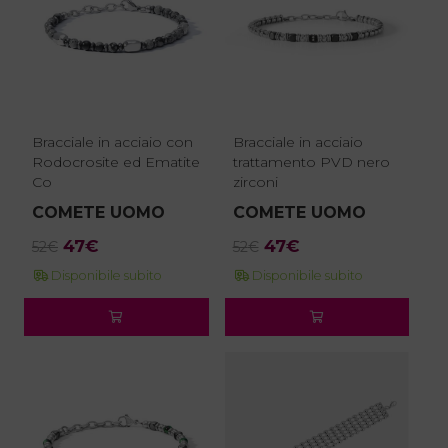
Bracciale in acciaio con
Bracciale in acciaio
Rodocrosite ed Ematite
trattamento PVD nero
Co
zirconi
COMETE UOMO
COMETE UOMO
Il
Il
Il
Il
47
€
47
€
52
€
52
€
prezzo
prezzo
prezzo
prezzo
Disponibile subito
Disponibile subito
originale
attuale
originale
attuale
era:
è:
era:
è:
52€.
47€.
52€.
47€.