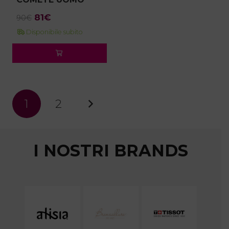
Il
Il
81
€
90
€
prezzo
prezzo
Disponibile subito
originale
attuale
era:
è:
90€.
81€.
1
2
I NOSTRI BRANDS