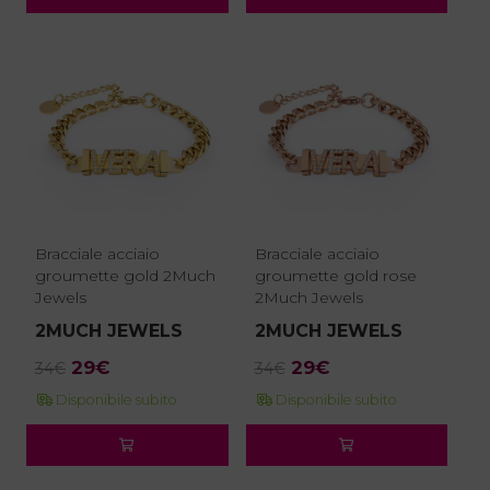
29€.
25€.
29€.
25€.
Bracciale acciaio
Bracciale acciaio
groumette gold 2Much
groumette gold rose
Jewels
2Much Jewels
2MUCH JEWELS
2MUCH JEWELS
Il
Il
Il
Il
29
€
29
€
34
€
34
€
prezzo
prezzo
prezzo
prezzo
Disponibile subito
Disponibile subito
originale
attuale
originale
attuale
era:
è:
era:
è:
34€.
29€.
34€.
29€.