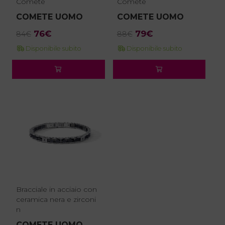
Comete
Comete
COMETE UOMO
COMETE UOMO
Il
Il
Il
Il
76
€
79
€
84
€
88
€
prezzo
prezzo
prezzo
prezzo
Disponibile subito
Disponibile subito
originale
attuale
originale
attuale
era:
è:
era:
è:
84€.
76€.
88€.
79€.
Bracciale in acciaio con
ceramica nera e zirconi
n
COMETE UOMO