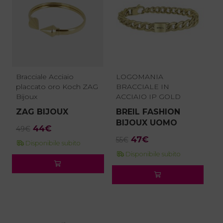
Bracciale Acciaio
LOGOMANIA
placcato oro Koch ZAG
BRACCIALE IN
Bijoux
ACCIAIO IP GOLD
ZAG BIJOUX
BREIL FASHION
BIJOUX UOMO
Il
Il
44
€
49
€
Il
Il
prezzo
prezzo
47
€
55
€
Disponibile subito
prezzo
prezzo
originale
attuale
Disponibile subito
originale
attuale
era:
è:
era:
è:
49€.
44€.
55€.
47€.