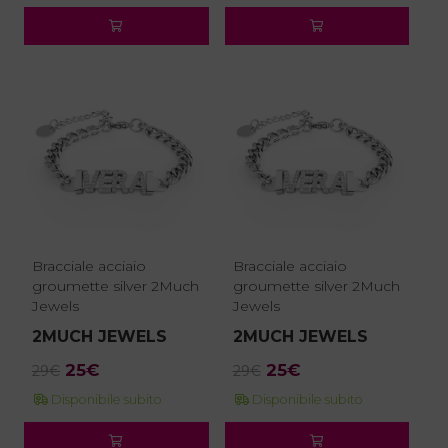
originale
attuale
originale
attuale
era:
è:
era:
è:
20€.
17€.
22€.
19€.
Bracciale acciaio
Bracciale acciaio
groumette silver 2Much
groumette silver 2Much
Jewels
Jewels
2MUCH JEWELS
2MUCH JEWELS
Il
Il
Il
Il
25
€
25
€
29
€
29
€
prezzo
prezzo
prezzo
prezzo
Disponibile subito
Disponibile subito
originale
attuale
originale
attuale
era:
è:
era:
è: