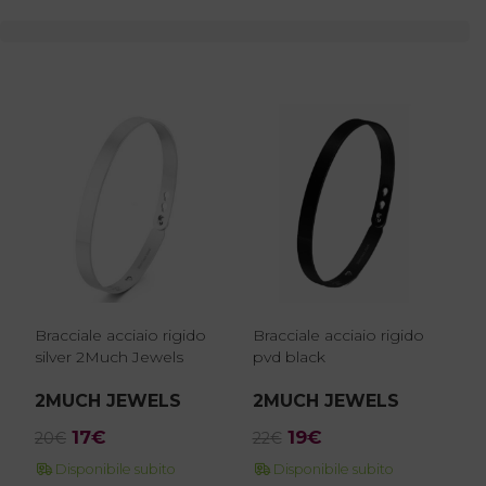
Bracciale acciaio rigido
Bracciale acciaio rigido
silver 2Much Jewels
pvd black
2MUCH JEWELS
2MUCH JEWELS
Il
Il
Il
Il
17
€
19
€
20
€
22
€
prezzo
prezzo
prezzo
prezzo
Disponibile subito
Disponibile subito