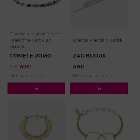
Bracciale in acciaio con
Malachite verde ed
Bracciale acciaio Caddy
Ematit
COMETE UOMO
ZAG BIJOUX
Il
Il
47
€
49
€
52
€
prezzo
prezzo
Disponibile subito
Disponibile subito
originale
attuale
era:
è:
52€.
47€.