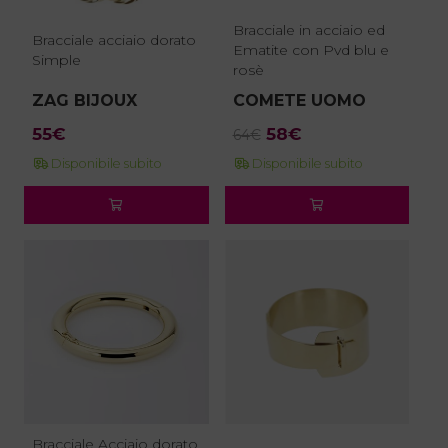
Bracciale in acciaio ed
Bracciale acciaio dorato
Ematite con Pvd blu e
Simple
rosè
ZAG BIJOUX
COMETE UOMO
Il
Il
55
€
58
€
64
€
prezzo
prezzo
Disponibile subito
Disponibile subito
originale
attuale
era:
è:
64€.
58€.
Bracciale Acciaio dorato