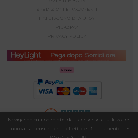
RESI E RIMBORSI
SPEDIZIONI E PAGAMENTI
HAI BISOGNO DI AIUTO?
PICK&PAY
PRIVACY POLICY
Navigando sul nostro sito, dai il consenso all'utilizzo dei
tuoi dati ai sensi e per gli effetti del Regolamento UE
679/2016 (GDPR).