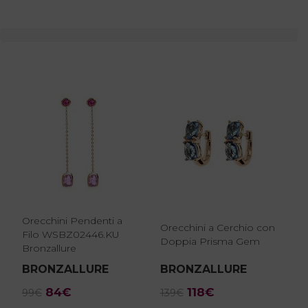
Orecchini Pendenti a
Orecchini a Cerchio con
Filo WSBZ02446.KU
Doppia Prisma Gem
Bronzallure
BRONZALLURE
BRONZALLURE
Il
Il
Il
Il
84
€
118
€
99
€
139
€
prezzo
prezzo
prezzo
prezzo