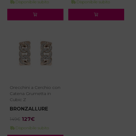
Disponibile subito
Disponibile subito
originale
attuale
originale
attuale
era:
è:
era:
è:
99€.
84€.
139€.
118€.
Orecchini a Cerchio con
Catena Grumetta in
Cubic Z
BRONZALLURE
Il
Il
127
€
149
€
prezzo
prezzo
Disponibile subito
originale
attuale