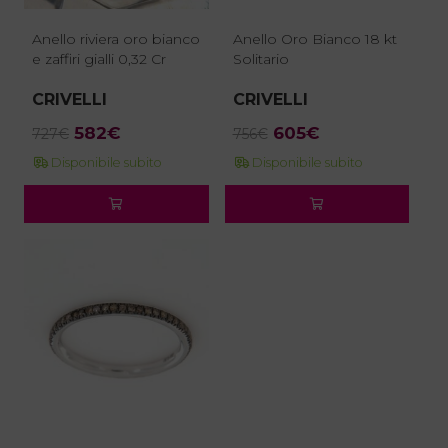
Anello riviera oro bianco
Anello Oro Bianco 18 kt
e zaffiri gialli 0,32 Cr
Solitario
CRIVELLI
CRIVELLI
Il
Il
Il
Il
582
€
605
€
727
€
756
€
prezzo
prezzo
prezzo
prezzo
Disponibile subito
Disponibile subito
originale
attuale
originale
attuale
era:
è:
era:
è:
727€.
582€.
756€.
605€.