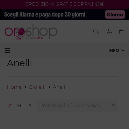
SPEDIZIONI GRATIS SOPRA I 49€
Products
search
INFO
Anelli
Home
Gioielli
Anelli
FILTRI