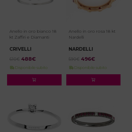
Anello in oro bianco 18
Anello in oro rosa 18 kt
kt Zaffiri e Diamanti
Nardelli
CRIVELLI
NARDELLI
Il
Il
Il
Il
488
€
496
€
610
€
590
€
prezzo
prezzo
prezzo
prezzo
Disponibile subito
Disponibile subito
originale
attuale
originale
attuale
era:
è:
era:
è:
610€.
488€.
590€.
496€.