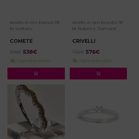
Anello in oro bianco 18
Anello in oro brunito 18
kt Solitario
kt Rubini e Diamanti
COMETE
CRIVELLI
Il
Il
Il
Il
538
€
576
€
598
€
720
€
prezzo
prezzo
prezzo
prezzo
Disponibile subito
Disponibile subito
originale
attuale
originale
attuale
era:
è:
era:
è:
598€.
538€.
720€.
576€.