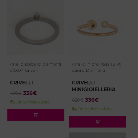
Anello solitario diamanti
Anello in oro rosa 18 kt
ct0,04 Crivelli
cuore Diamanti
CRIVELLI
CRIVELLI
MINIGIOIELLERIA
Il
Il
336
€
420
€
Il
Il
prezzo
prezzo
336
€
420
€
Disponibile subito
prezzo
prezzo
originale
attuale
Disponibile subito
originale
attuale
era:
è:
era:
è:
420€.
336€.
420€.
336€.