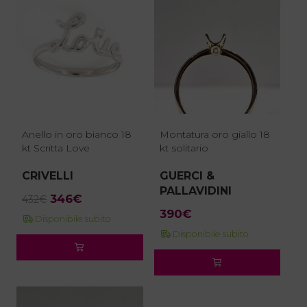
Anello in oro bianco 18
Montatura oro giallo 18
kt Scritta Love
kt solitario
CRIVELLI
GUERCI &
PALLAVIDINI
Il
Il
346
€
432
€
prezzo
prezzo
390
€
Disponibile subito
originale
attuale
Disponibile subito
era:
è:
432€.
346€.