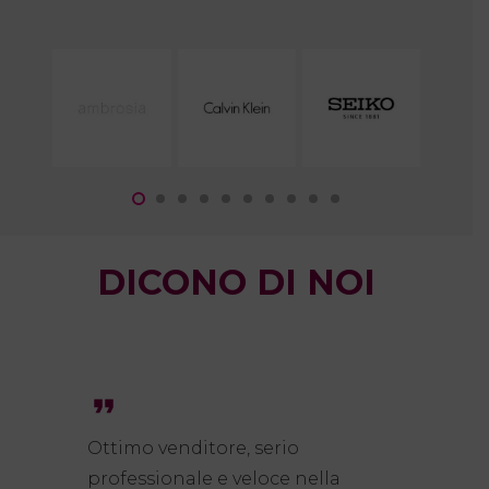
DICONO DI NOI
format_quote
Venditore assolutamente affidabile,
confezione regalo impeccabile, il