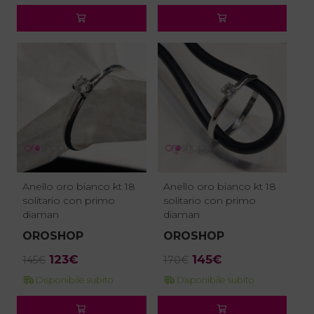
originale
attuale
originale
attuale
era:
è:
era:
è:
39€.
33€.
64€.
54€.
Anello oro bianco kt 18
Anello oro bianco kt 18
solitario con primo
solitario con primo
diaman
diaman
OROSHOP
OROSHOP
Il
Il
Il
Il
123
€
145
€
145
€
170
€
prezzo
prezzo
prezzo
prezzo
Disponibile subito
Disponibile subito
originale
attuale
originale
attuale
era:
è:
era:
è: