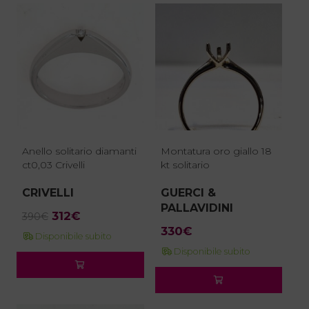
Anello solitario diamanti
Montatura oro giallo 18
ct0,03 Crivelli
kt solitario
CRIVELLI
GUERCI &
PALLAVIDINI
Il
Il
312
€
390
€
prezzo
prezzo
330
€
Disponibile subito
originale
attuale
Disponibile subito
era:
è:
390€.
312€.