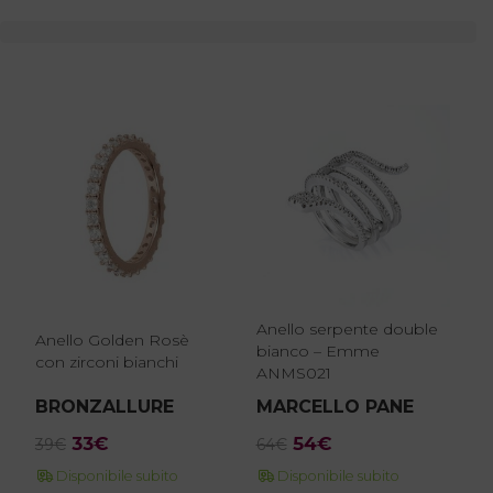
Anello serpente double
Anello Golden Rosè
bianco – Emme
con zirconi bianchi
ANMS021
BRONZALLURE
MARCELLO PANE
Il
Il
Il
Il
33
€
54
€
39
€
64
€
prezzo
prezzo
prezzo
prezzo
Disponibile subito
Disponibile subito