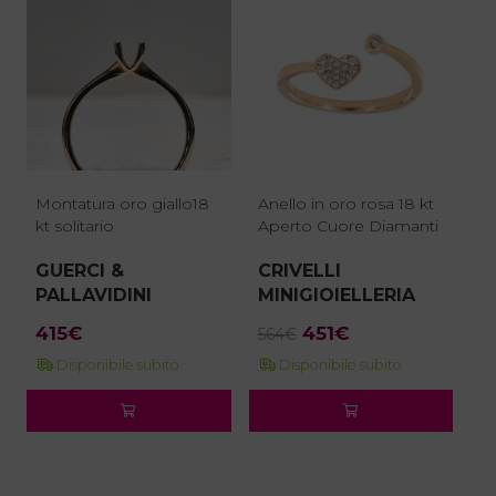
Montatura oro giallo18
Anello in oro rosa 18 kt
kt solitario
Aperto Cuore Diamanti
GUERCI &
CRIVELLI
PALLAVIDINI
MINIGIOIELLERIA
Il
Il
415
€
451
€
564
€
prezzo
prezzo
Disponibile subito
Disponibile subito
originale
attuale
era:
è:
564€.
451€.