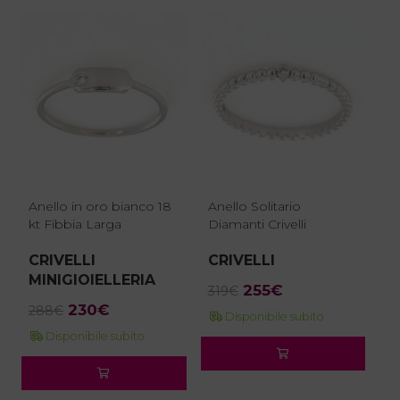
288€.
230€.
Anello in oro bianco 18
Anello Solitario
kt Fibbia Larga
Diamanti Crivelli
CRIVELLI
CRIVELLI
MINIGIOIELLERIA
Il
Il
255
€
319
€
Il
Il
230
€
prezzo
prezzo
288
€
Disponibile subito
prezzo
prezzo
originale
attuale
Disponibile subito
originale
attuale
era:
è:
era:
è:
319€.
255€.
288€.
230€.