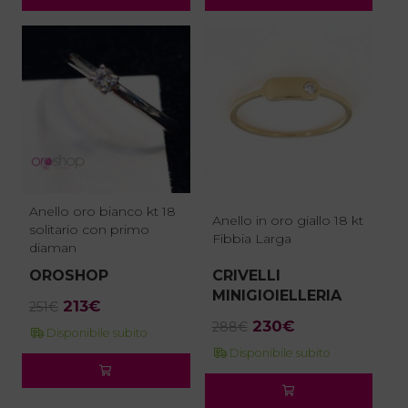
145€.
123€.
170€.
145€.
Anello oro bianco kt 18
Anello in oro giallo 18 kt
solitario con primo
Fibbia Larga
diaman
OROSHOP
CRIVELLI
MINIGIOIELLERIA
Il
Il
213
€
251
€
Il
Il
prezzo
prezzo
230
€
288
€
Disponibile subito
prezzo
prezzo
originale
attuale
Disponibile subito
originale
attuale
era:
è:
era:
è:
251€.
213€.