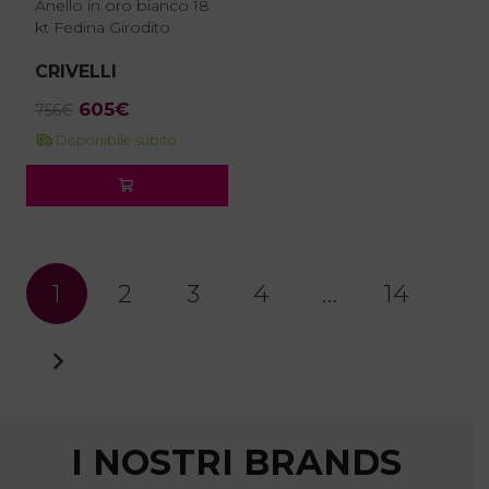
Anello in oro bianco 18
kt Fedina Girodito
CRIVELLI
Il
Il
605
€
756
€
prezzo
prezzo
Disponibile subito
originale
attuale
era:
è:
756€.
605€.
1
2
3
4
…
14
I NOSTRI BRANDS