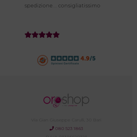
portachiavi Baraka è piaciuto molto
a mio marito. Consigliatissimo!
Via Gian Giuseppe Carulli, 30 Bari
080 523 1863