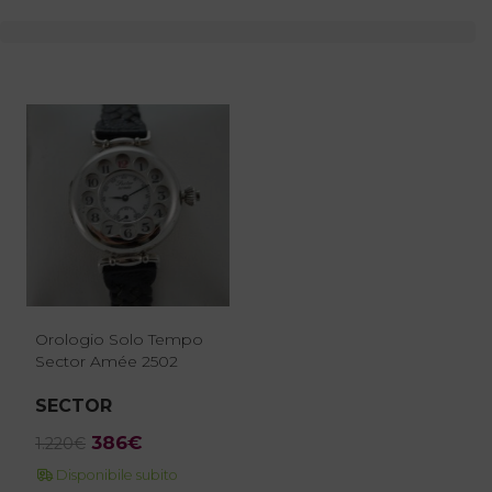
Orologio Solo Tempo
Sector Amée 2502
SECTOR
Il
Il
386
€
1.220
€
prezzo
prezzo
Disponibile subito