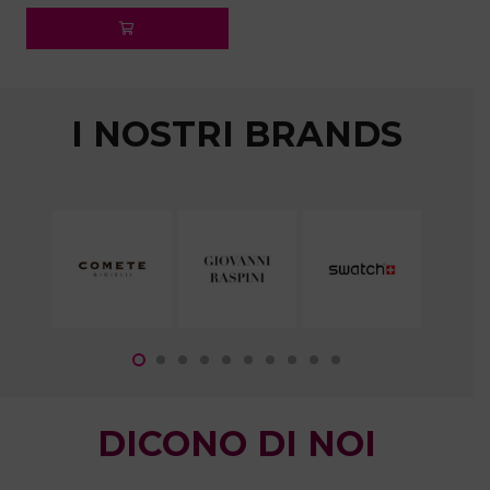
originale
attuale
era:
è:
1.220€.
386€.
I NOSTRI BRANDS
DICONO DI NOI