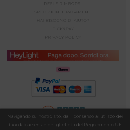
RESI E RIMBORSI
SPEDIZIONI E PAGAMENTI
HAI BISOGNO DI AIUTO?
PICK&PAY
PRIVACY POLICY
Navigando sul nostro sito, dai il consenso all'utilizzo dei
tuoi dati ai sensi e per gli effetti del Regolamento UE