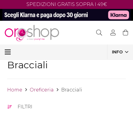
SPEDIZIONI GRATIS SOPRA I 49€
Products
search
INFO
Bracciali
Home
Oreficeria
Bracciali
FILTRI