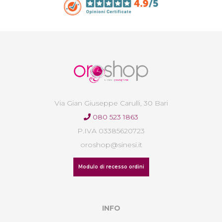
Via Gian Giuseppe Carulli, 30 Bari
080 523 1863
P.IVA 03385620723
oroshop@sinesi.it
Modulo di recesso ordini
INFO