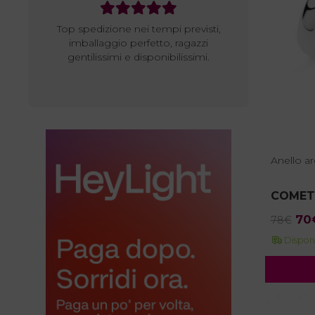
Top spedizione nei tempi previsti,
Ottimo vendi
imballaggio perfetto, ragazzi
professionale e
gentilissimi e disponibilissimi.
spedizione…. co
Anello a
COMET
Il
70
78
€
pr
Disponi
ori
era
78