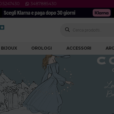
0.5247430
3487885430
Products
search
 BIJOUX
OROLOGI
ACCESSORI
ARG