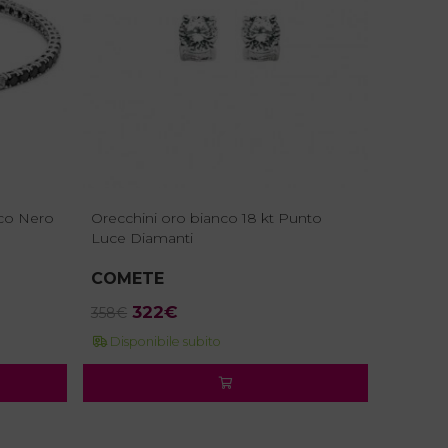
re assolutamente
e, confezione regalo
il portachiavi Baraka è
molto a mio marito.
sigliatissimo!
nco Nero
Orecchini oro bianco 18 kt Punto
Luce Diamanti
COMETE
Il
Il
322
€
358
€
prezzo
prezzo
Disponibile subito
originale
attuale
era:
è:
358€.
322€.