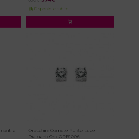
prezzo
prezzo
Disponibile subito
originale
attuale
era:
è:
638€.
574€.
manti e
Orecchini Comete Punto Luce
Diamanti Oro ORB1006