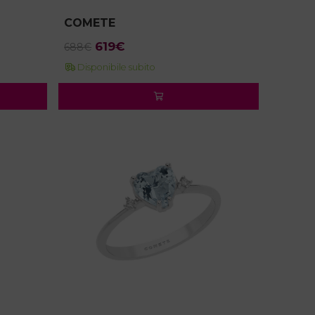
COMETE
Il
Il
619
€
688
€
prezzo
prezzo
Disponibile subito
originale
attuale
era:
è:
688€.
619€.