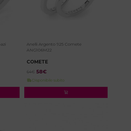
azi
Anelli Argento 925 Comete
ANG106M22
COMETE
Il
Il
58
€
64
€
prezzo
prezzo
Disponibile subito
originale
attuale
era:
è:
64€.
58€.