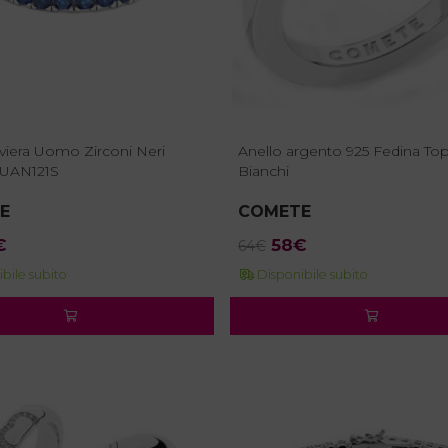
iviera Uomo Zirconi Neri
Anello argento 925 Fedina Top
UAN121S
Bianchi
E
COMETE
Il
Il
Il
€
58
€
64
€
ezzo
prezzo
prezzo
prezzo
bile subito
Disponibile subito
ginale
attuale
originale
attuale
:
è:
era:
è:
€.
54€.
64€.
58€.