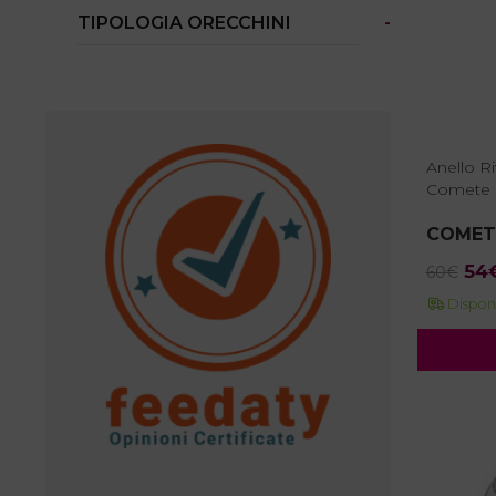
TIPOLOGIA ORECCHINI
-
Anello R
Comete 
COMET
Il
54
60
€
pr
Disponi
ori
era
60