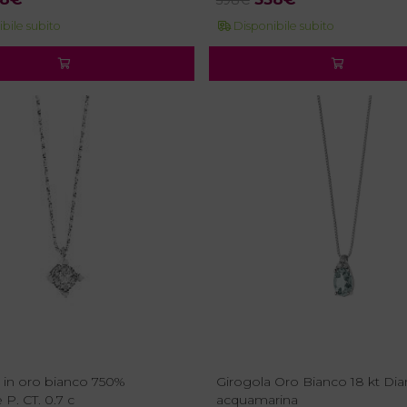
ezzo
prezzo
prezzo
prezzo
bile subito
Disponibile subito
iginale
attuale
originale
attuale
a:
è:
era:
è:
8€.
538€.
598€.
538€.
o in oro bianco 750%
Girogola Oro Bianco 18 kt Dia
P. CT. 0.7 c
acquamarina