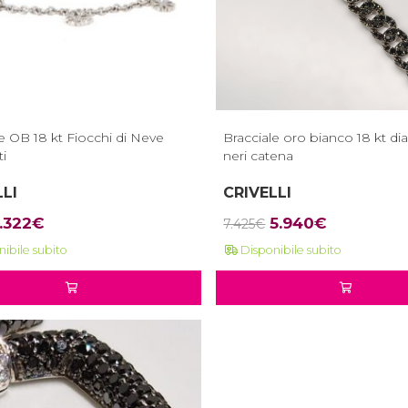
e OB 18 kt Fiocchi di Neve
Bracciale oro bianco 18 kt di
i
neri catena
LLI
CRIVELLI
l
Il
Il
Il
1.322
€
5.940
€
7.425
€
prezzo
prezzo
prezzo
prezzo
ibile subito
Disponibile subito
riginale
attuale
originale
attuale
ra:
è:
era:
è:
.653€.
1.322€.
7.425€.
5.940€.
itore, serio
Top spedizione nei tempi previsti,
Vendit