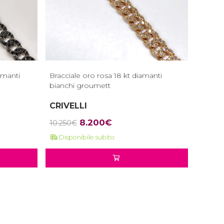
amanti
Bracciale oro rosa 18 kt diamanti
bianchi groumett
CRIVELLI
Il
Il
8.200
€
10.250
€
prezzo
prezzo
Disponibile subito
originale
attuale
era:
è:
10.250€.
8.200€.
ore assolutamente