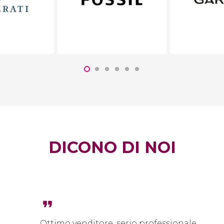
DICONO DI NOI
format_quote
Ottimo venditore, serio professionale