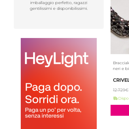
imballaggio perfetto, ragazzi
professionale 
gentilissimi e disponibilissimi.
spedizione…. c
Braccial
neri e b
CRIVE
12.729
€
Dispon