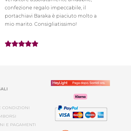
confezione regalo impeccabile, il
imbal
portachiavi Baraka è piaciuto molto a
gentil
mio marito. Consigliatissimo!
ALI
E CONDIZIONI
IMBORSI
NI E PAGAMENTI