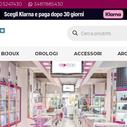
0.5247430
3487885430
Products
search
 BIJOUX
OROLOGI
ACCESSORI
ARG