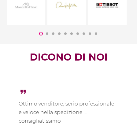
DICONO DI NOI
format_quote
le
Venditore assolutamente affidabile,
confezione regalo impeccabile, il
portachiavi Baraka è piaciuto molto a
mio marito. Consigliatissimo!