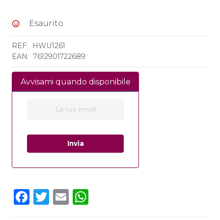
prezzo
prezzo
originale
attuale
Esaurito
era:
è:
50€.
47€.
REF:
HWU1261
EAN:
7612901722689
Avvisami quando disponibile
Facebook
Twitter
Email
WhatsApp